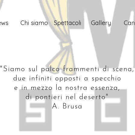
ews
Chi siamo
Spettacoli
Gallery
Cant
"Siamo sul palco frammenti di scena,
due infiniti opposti a specchio
e in mezzo la nostra essenza,
di pontieri nel deserto"
A. Brusa