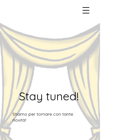
Stay tuned!
Stiamo per tornare con tante
novità!